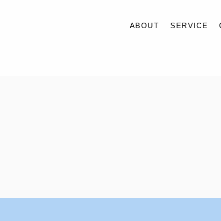
ABOUT
SERVICE
ABOUT
SERVICE
CASE
ACCESS
BLOG
CONTACT
RECRUIT