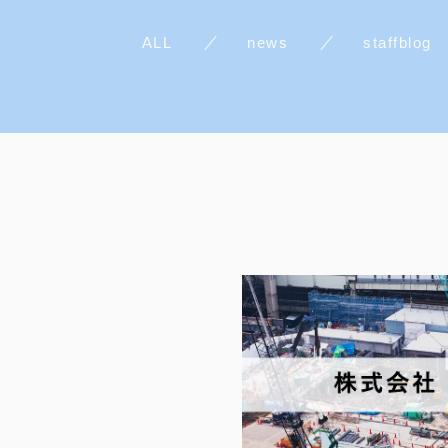
ALL
news
staffblog